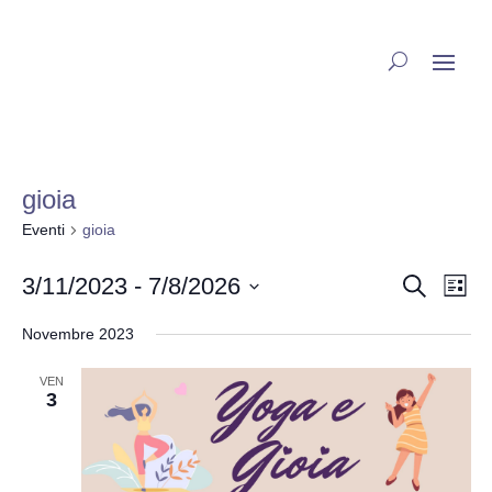
gioia
Eventi
gioia
Eve
E
3/11/2023
 - 
7/8/2026
Cerca
Lista
Seleziona
V
Ric
Novembre 2023
la
N
data.
VEN
e
3
vis